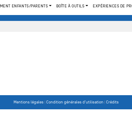
MENT ENFANTS/PARENTS
BOÎTE À OUTILS
EXPÉRIENCES DE PR
Mentions légales
|
Condition générales d'utilisation
|
Crédits