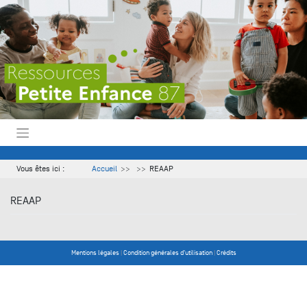
Skip
to
content
Vous êtes ici :
Accueil
REAAP
REAAP
Mentions légales
|
Condition générales d'utilisation
|
Crédits