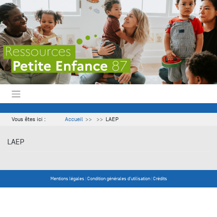
Skip
to
content
Vous êtes ici :
Accueil
LAEP
LAEP
Mentions légales
|
Condition générales d'utilisation
|
Crédits