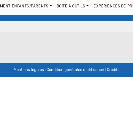
MENT ENFANTS/PARENTS
BOÎTE À OUTILS
EXPÉRIENCES DE PR
Mentions légales
|
Condition générales d'utilisation
|
Crédits