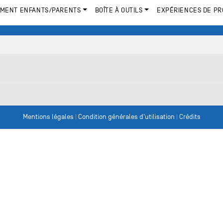
MENT ENFANTS/PARENTS
BOÎTE À OUTILS
EXPÉRIENCES DE PR
Mentions légales
|
Condition générales d'utilisation
|
Crédits