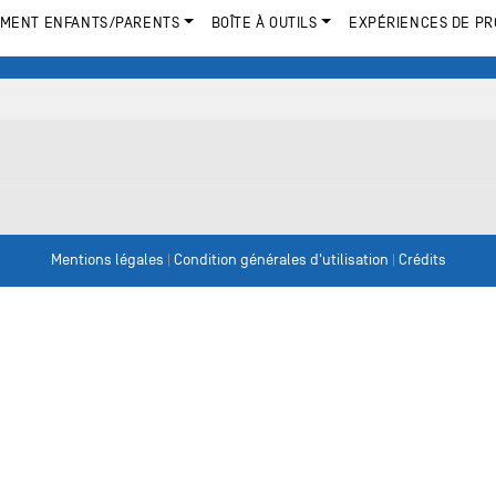
MENT ENFANTS/PARENTS
BOÎTE À OUTILS
EXPÉRIENCES DE PR
Mentions légales
|
Condition générales d'utilisation
|
Crédits