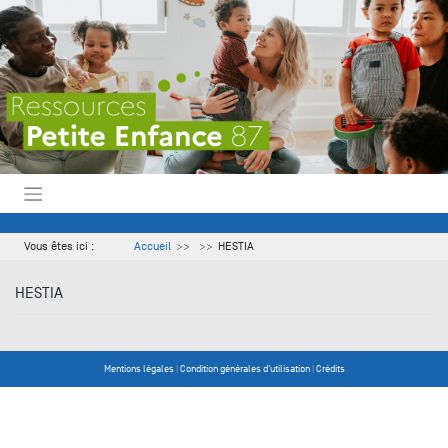
Skip
to
content
Vous êtes ici :
Accueil
HESTIA
HESTIA
Mentions légales
|
Condition générales d'utilisation
|
Crédits