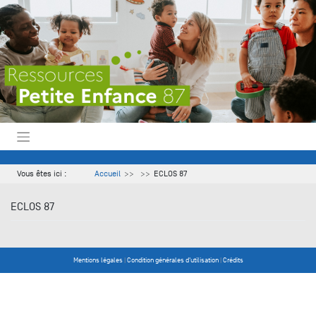
Skip
to
content
Vous êtes ici :
Accueil
ECLOS 87
ECLOS 87
Mentions légales
|
Condition générales d'utilisation
|
Crédits