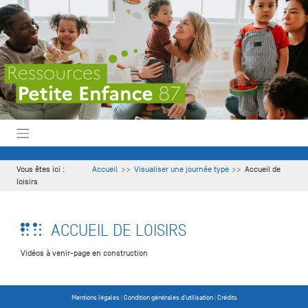
Skip
to
content
Vous êtes ici :
Accueil
Visualiser une journée type
Accueil de
loisirs
ACCUEIL DE LOISIRS
Vidéos à venir-page en construction
Mentions légales
|
Condition générales d'utilisation
|
Crédits